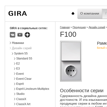
Вы
Новости
Статистика
находитесь
здесь:
Главная
О компании
Главная
>
Продукция
>
Дизайн серий
GIRA в социальных сетях:
F100
ВКонтакте
Youtube
Яндекс.Дзен
Подразделы
Рамк
Новинки
Белый г
Дизайн серий
System 55
Standard 55
E2
E3
Event
Event Clear
Esprit
Esprit Linoleum-Multiplex
Особенности серии
Studio
Сдержанность дизайна данно
ClassiX
достоинств. И эта изысканна
продукцию серии в любом ин
ClassiX Art