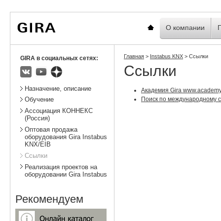
Вы
Новости
Статистика
находитесь
здесь:
Главная
О компании
Главная
>
Instabus KNX
>
Ссылки
GIRA в социальных сетях:
Ссылки
ВКонтакте
Youtube
Яндекс.Дзен
Подразделы
Назначение, описание
Академия Gira www.academy
Поиск по международному са
Обучение
Ассоциация КОННЕКС
(Россия)
Оптовая продажа
оборудования Gira Instabus
KNX/EIB
Ссылки
Реализация проектов на
оборудовании Gira Instabus
Рекомендуем