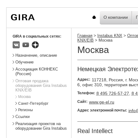
Вы
Новости
Статистика
находитесь
здесь:
Главная
О компании
Главная
>
Instabus KNX
>
Оптов
GIRA в социальных сетях:
KNX/EIB
>
Москва
Москва
ВКонтакте
Youtube
Яндекс.Дзен
Подразделы
Назначение, описание
Обучение
Немецкая Электроте
Ассоциация КОННЕКС
(Россия)
Адрес:
117218
,
Россия
,
г. Мос
Оптовая продажа
6
,
офис 310, территория выс
оборудования Gira Instabus
KNX/EIB
Телефон:
8 495 726-57-27
,
8 4
Москва
Сайт:
www.ge-el.ru
Санкт-Петербург
Регионы
Адрес электронной почты:
info
Ссылки
Реализация проектов на
оборудовании Gira Instabus
Real Intellect