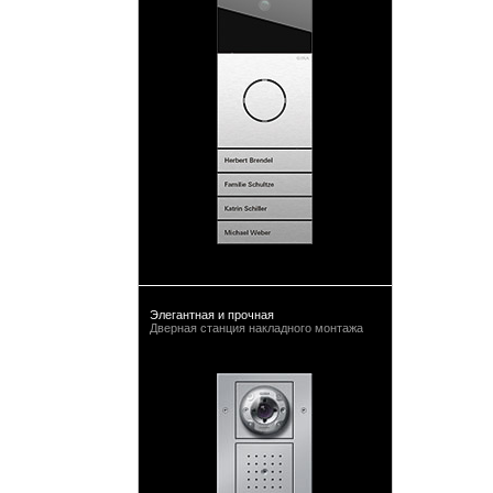
Элегантная и прочная
Дверная станция накладного монтажа