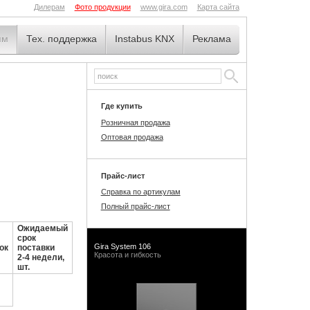
Дилерам
Фото продукции
www.gira.com
Карта сайта
ям
Тех. поддержка
Instabus KNX
Реклама
Где купить
Розничная продажа
Оптовая продажа
Прайс-лист
Справка по артикулам
Полный прайс-лист
Ожидаемый
срок
Gira System 106
ок
поставки
Красота и гибкость
2-4 недели,
шт.