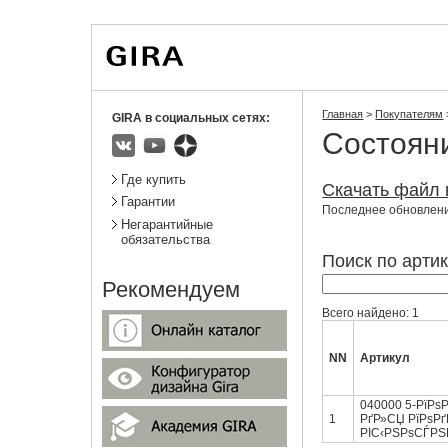
Вы
Новости
Статистика
находитесь
здесь:
Главная
>
Покупателям
GIRA в социальных сетях:
Состоян
ВКонтакте
Youtube
Яндекс.Дзен
Подразделы
Где купить
Скачать файл 
Гарантии
Последнее обновление
Негарантийные
обязательства
Поиск по артик
Рекомендуем
Всего найдено: 1
NN
Артикул
040000 5-РїР
1
РґР»СЏ РїРѕ
РІС‹РЅРѕСЃРЅР