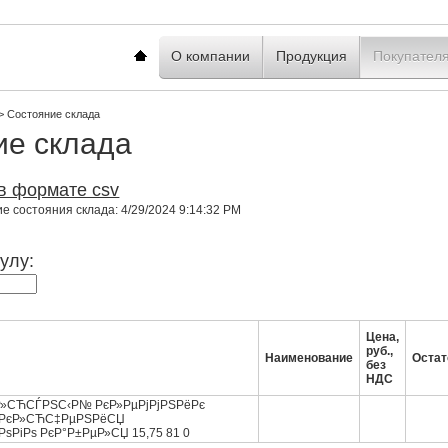
Главная
О компании
Продукция
Покупател
>
Состояние склада
ие склада
в формате csv
 состояния склада: 4/29/2024 9:14:32 PM
улу:
Цена,
руб.,
Наименование
Остат
без
НДС
ѕР»СЋСЃРЅС‹Р№ РєР»РµРјРјРЅРёРє
РґРєР»СЋС‡РµРЅРёСЏ
ѕРіРѕ РєР°Р±РµР»СЏ 15,75 81 0