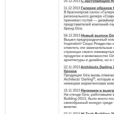
С наступающим Н
25.12.2013
Галерея образов 
11.12.2013
В Красноярске салон «Галер
регионального дилера «Совр
принимал гостей — дизайнеро
представителей компаний-па
бренд Gira.
Новый выпуск Gira
04.12.2013
Вышел предпраздничный ном
Inspiration! Скоро Рождество
отметить эти замечательные 
страницах своего ежеквартал
продуктах и возможностях Gi
архитектуры и дизайна, но и
Architects Darling
22.11.2013
бронза
Продукция Gira вновь отмеч
®
Architects' Darling
, которую 
немецкая маркетинговая ком
Начинаем и выиг
15.11.2013
На стенде Gira, работавшем в
Building-2013, было много п
своеобразный конкурс среди т
визитки.
Hi Tech Building-2
07.11.2013