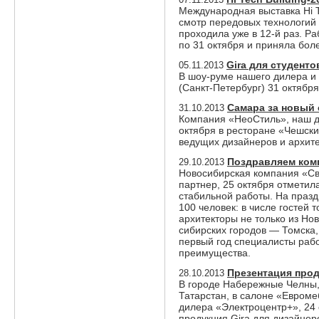
Международная выставка Hi T
смотр передовых технологий 
проходила уже в 12-й раз. Р
по 31 октября и приняла боле
Gira для студенто
05.11.2013
В шоу-руме нашего дилера и
(Санкт-Петербург) 31 октябр
Самара за новый 
31.10.2013
Компания «НеоСтиль», наш д
октября в ресторане «Чешск
ведущих дизайнеров и архите
Поздравляем комп
29.10.2013
Новосибирская компания «Св
партнер, 25 октября отметил
стабильной работы. На празд
100 человек: в числе гостей
архитекторы не только из Но
сибирских городов — Томска,
первый год специалисты рабо
преимущества.
Презентация прод
28.10.2013
В городе Набережные Челны,
Татарстан, в салоне «Евроме
дилера «Электроцентр+», 24 
продукция Gira для дизайнер