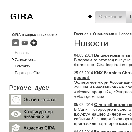
Вы
Новости
Статистика
находитесь
здесь:
Главная
О компании
Главная
>
О компании
>
Новост
GIRA в социальных сетях:
Новости
ВКонтакте
Youtube
Яндекс.Дзен
Подразделы
Новости
Вышел новый выпу
04.03.2014
Успехи Gira
В первом за этот год выпуск
бюллетеня Gira Inspiration п
Контакты
KNX People's Cho
25.02.2014
Партнеры Gira
проект!
Экспертное жюри Ассоциации 
Рекомендуем
лучшие и инновационные прое
«Международный», «Энергоэф
«Молодежный».
Gira в обновленн
05.02.2014
В Санкт-Петербурге в салон
шоу-рум нашего дилера — ко
события 31 января была орга
пригласили партнеров компа
Венецианская арх
04.02.2014