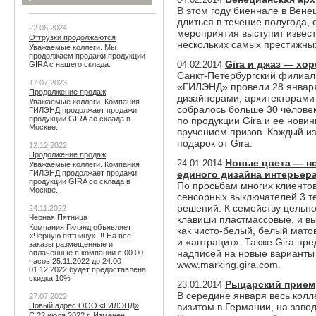
В этом году биеннале в Вене
длиться в течение полугода, 
22.06.2024
мероприятия выступит извест
Отгрузки продолжаются
нескольких самых престижных
Уважаемые коллеги. Мы
продолжаем продажи продукции
Gira и джаз — хо
04.02.2014
GIRA с нашего склада.
Санкт-Петербургский филиал 
17.07.2023
«ГИЛЭНД» провели 28 января 
Продолжение продаж
дизайнерами, архитекторами 
Уважаемые коллеги. Компания
собралось больше 30 челове
ГИЛЭНД продолжает продажи
продукции GIRA со склада в
по продукции Gira и ее новин
Москве.
вручением призов. Каждый и
подарок от Gira.
12.12.2022
Продолжение продаж
Новые цвета — н
24.01.2014
Уважаемые коллеги. Компания
ГИЛЭНД продолжает продажи
единого дизайна интерьер
продукции GIRA со склада в
По просьбам многих клиенто
Москве.
сенсорных выключателей 3 т
решений. К семейству цельн
24.11.2022
Черная Пятница
клавиши пластмассовые, и вы
Компания Гилэнд объявляет
как чисто-белый, белый мат
«Черную пятницу» !!! На все
и «антрацит». Также Gira пр
заказы размещенные и
надписей на новые варианты
оплаченные в компании с 00.00
часов 25.11.2022 до 24.00
www.marking.gira.com
.
01.12.2022 будет предоставлена
скидка 10%
Рыцарский прием
23.01.2014
В середине января весь кол
27.07.2022
Новый адрес ООО «ГИЛЭНД»
визитом в Германии, на заво
С 22 июля 2022 г. Изменен