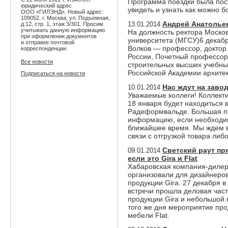
Программа поездки была пос
юридический адрес
увидеть и узнать как можно б
ООО «ГИЛЭНД». Новый адрес:
109052, г. Москва, ул. Подъемная,
Андрей Анатолье
13.01.2014
д.12, стр. 1, этаж 3/301. Просим
учитывать данную информацию
На должность ректора Москов
при оформлении документов
университета (МГСУ)6 декабр
и отправке почтовой
Волков — профессор, доктор 
корреспонденции.
России, Почетный профессо
Все новости
строительных высших учебны
Российской Академии архитек
Подписаться на новости
Нас ждут на завод
10.01.2014
Уважаемые коллеги! Коллект
18 января будет находиться в
Радеформвальде. Большая пр
информацию, если необходим
ближайшее время. Мы ждем ва
связи с отгрузкой товара либ
Светский раут пр
09.01.2014
если это Gira и Flat
Хабаровская компания-диле
организовали для дизайнеров
продукции Gira. 27 декабря 
встречи прошла деловая час
продукции Gira и небольшой 
того же дня мероприятие пр
мебели Flat.