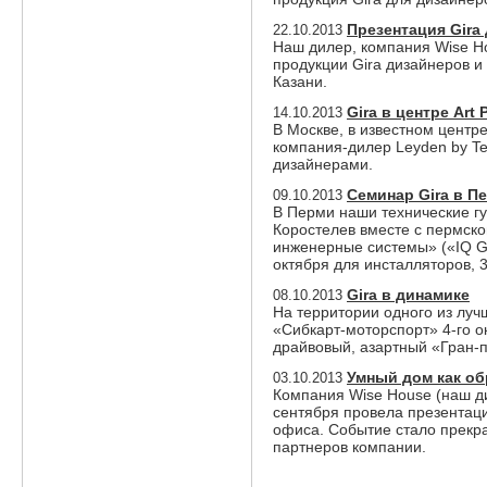
Презентация Gira
22.10.2013
Наш дилер, компания Wise H
продукции Gira дизайнеров 
Казани.
Gira в центре Art 
14.10.2013
В Москве, в известном центре
компания-дилер Leyden by Te
дизайнерами.
Семинар Gira в П
09.10.2013
В Перми наши технические г
Коростелев вместе с пермск
инженерные системы» («IQ Gr
октября для инсталляторов, 
Gira в динамике
08.10.2013
На территории одного из луч
«Сибкарт-моторспорт» 4-го о
драйвовый, азартный «Гран-п
Умный дом как об
03.10.2013
Компания Wise House (наш ди
сентября провела презентац
офиса. Событие стало прекр
партнеров компании.