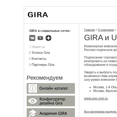
Вы
Новости
Статистика
находитесь
здесь:
Главная
>
О компании
>
GIRA в социальных сетях:
GIRA и 
ВКонтакте
Youtube
Яндекс.Дзен
Подразделы
Инженерная компани
Новости
России) подписали до
Успехи Gira
Подписание торговог
Контакты
реагировать на нови
Партнеры Gira
оборудования и осуще
Увидеть и выбрать по
возможностями управ
Рекомендуем
шоу-румах компании
Москва, 1-й Об
Москва, Фрунзен
www.une-com.ru
Все материалы раздела