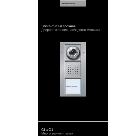
Элегантная и прочная
Дверная станция накладного монтажа
Gira G1
Многогранный талант