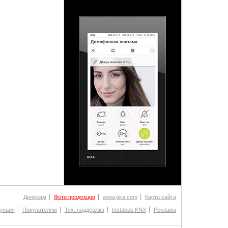
Дилерам
Фото продукции
www.gira.com
Карта сайта
укция
Покупателям
Тех. поддержка
Instabus KNX
Реклама