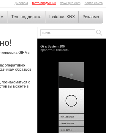
Дилерам
Фото продукции
www.gira.com
Карта сайта
ям
Тех. поддержка
Instabus KNX
Реклама
но!
Gira System 106
Красота и гибкость
концерна GIRA в
ва: оперативно
казчикам образцов
, познакомиться с
стов вы можете в