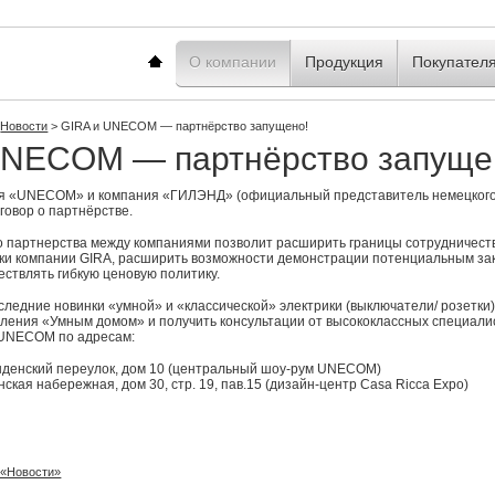
Главная
О компании
Продукция
Покупател
Новости
>
GIRA и UNECOM — партнёрство запущено!
UNECOM — партнёрство запуще
я «UNECOM» и компания «ГИЛЭНД» (официальный представитель немецкого 
говор о партнёрстве.
о партнерства между компаниями позволит расширить границы сотрудничест
нки компании GIRA, расширить возможности демонстрации потенциальным за
ствлять гибкую ценовую политику.
следние новинки «умной» и «классической» электрики (выключатели/ розетки)
ления «Умным домом» и получить консультации от высококлассных специали
 UNECOM по адресам:
ыденский переулок, дом 10 (центральный шоу-рум UNECOM)
ская набережная, дом 30, стр. 19, пав.15 (дизайн-центр Casa Ricca Expo)
 «Новости»