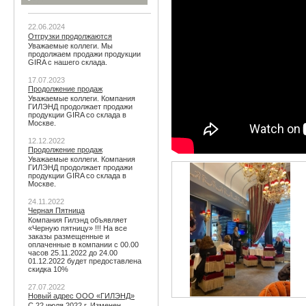
22.06.2024
Отгрузки продолжаются
Уважаемые коллеги. Мы
продолжаем продажи продукции
GIRA с нашего склада.
17.07.2023
Продолжение продаж
Уважаемые коллеги. Компания
ГИЛЭНД продолжает продажи
продукции GIRA со склада в
Москве.
12.12.2022
Продолжение продаж
Уважаемые коллеги. Компания
ГИЛЭНД продолжает продажи
продукции GIRA со склада в
Москве.
24.11.2022
Черная Пятница
Компания Гилэнд объявляет
«Черную пятницу» !!! На все
заказы размещенные и
оплаченные в компании с 00.00
часов 25.11.2022 до 24.00
01.12.2022 будет предоставлена
скидка 10%
27.07.2022
Новый адрес ООО «ГИЛЭНД»
С 22 июля 2022 г. Изменен