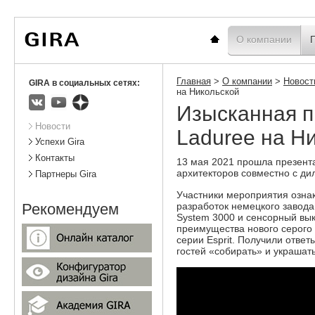
Вы
Новости
Статистика
находитесь
здесь:
Главная
О компании
Главная
>
О компании
>
Новост
GIRA в социальных сетях:
на Никольской
Изысканная п
ВКонтакте
Youtube
Яндекс.Дзен
Подразделы
Новости
Laduree на Н
Успехи Gira
Контакты
13 мая 2021 прошла презента
архитекторов совместно с д
Партнеры Gira
Участники мероприятия озна
разработок немецкого завода 
Рекомендуем
System 3000 и сенсорный вык
преимущества нового серого 
серии Esprit. Получили отве
гостей «собирать» и украша