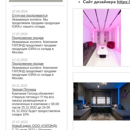
Сайт дизайнера
https:
22.06.2024
Отгрузки продолжаются
Уважаемые коллеги. Мы
продолжаем продажи продукции
GIRA с нашего склада.
17.07.2023
Продолжение продаж
Уважаемые коллеги. Компания
ГИЛЭНД продолжает продажи
продукции GIRA со склада в
Москве.
12.12.2022
Продолжение продаж
Уважаемые коллеги. Компания
ГИЛЭНД продолжает продажи
продукции GIRA со склада в
Москве.
24.11.2022
Черная Пятница
Компания Гилэнд объявляет
«Черную пятницу» !!! На все
заказы размещенные и
оплаченные в компании с 00.00
часов 25.11.2022 до 24.00
01.12.2022 будет предоставлена
скидка 10%
27.07.2022
Новый адрес ООО «ГИЛЭНД»
С 22 июля 2022 г. Изменен