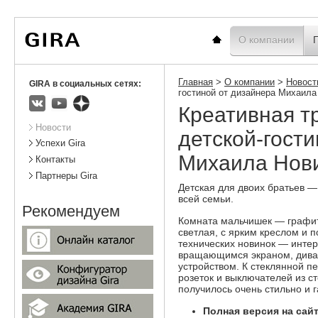
Вы
Новости
Статистика
находитесь
здесь:
Главная
О компании
Главная
>
О компании
>
Новост
GIRA в социальных сетях:
гостиной от дизайнера Михаила
Креативная 
ВКонтакте
Youtube
Яндекс.Дзен
Подразделы
Новости
детской-гост
Успехи Gira
Михаила Нови
Контакты
Партнеры Gira
Детская для двоих братьев —
всей семьи.
Рекомендуем
Комната мальчишек — графито
светлая, с ярким креслом и 
технических новинок — интер
вращающимся экраном, диван
устройством. К стеклянной п
розеток и выключателей из сте
получилось очень стильно и 
Полная версия на сай