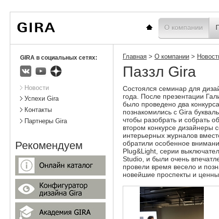
Вы
Новости
Статистика
находитесь
здесь:
Главная
О компании
Главная
>
О компании
>
Новост
GIRA в социальных сетях:
Паззл Gira
ВКонтакте
Youtube
Яндекс.Дзен
Подразделы
Новости
Состоялся семинар для диза
года. После презентации Гал
Успехи Gira
было проведено два конкурса
Контакты
познакомились с Gira буквал
чтобы разобрать и собрать об
Партнеры Gira
втором конкурсе дизайнеры 
интерьерных журналов вместе
обратили особенное внимани
Рекомендуем
Plug&Light, серии выключателе
Studio, и были очень впечат
провели время весело и поз
новейшие проспекты и ценны