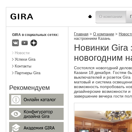
Вы
Новости
Статистика
находитесь
здесь:
Главная
О компании
Главная
>
О компании
>
Новост
GIRA в социальных сетях:
настроением Казань
Новинки Gira
ВКонтакте
Youtube
Яндекс.Дзен
Подразделы
Новости
новогодним н
Успехи Gira
Контакты
Состоялся новогодний делово
Казани 18 декабря. Гостям б
Партнеры Gira
выключателей и розеток Gira E
матовый и система освещения
Рекомендуем
возможность попробовать нов
дизайнерские возможности и
завершение вечера гости пол