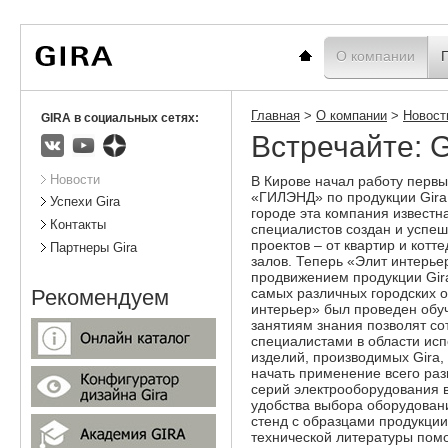
Вы
Новости
Статистика
находитесь
здесь:
Главная
О компании
Главная
>
О компании
>
Новост
GIRA в социальных сетях:
Встречайте: G
ВКонтакте
Youtube
Яндекс.Дзен
Подразделы
Новости
В Кирове начал работу перв
«ГИЛЭНД» по продукции Gira 
Успехи Gira
городе эта компания известна
Контакты
специалистов создан и успеш
проектов – от квартир и котт
Партнеры Gira
залов. Теперь «Элит интерье
продвижением продукции Gir
самых различных городских о
Рекомендуем
интерьер» был проведен обу
занятиям знания позволят с
специалистами в области исп
изделий, производимых Gira, 
начать применение всего ра
серий электрооборудования в
удобства выбора оборудован
стенд с образцами продукции
технической литературы пом