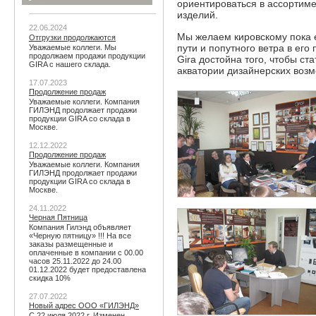
ориентироваться в ассортим
изделий.
22.06.2024
Мы желаем кировскому пока 
Отгрузки продолжаются
пути и попутного ветра в его
Уважаемые коллеги. Мы
продолжаем продажи продукции
Gira достойна того, чтобы с
GIRA с нашего склада.
акватории дизайнерских воз
17.07.2023
Продолжение продаж
Уважаемые коллеги. Компания
ГИЛЭНД продолжает продажи
продукции GIRA со склада в
Москве.
12.12.2022
Продолжение продаж
Уважаемые коллеги. Компания
ГИЛЭНД продолжает продажи
продукции GIRA со склада в
Москве.
24.11.2022
Черная Пятница
Компания Гилэнд объявляет
«Черную пятницу» !!! На все
заказы размещенные и
оплаченные в компании с 00.00
часов 25.11.2022 до 24.00
01.12.2022 будет предоставлена
скидка 10%
27.07.2022
Новый адрес ООО «ГИЛЭНД»
С 22 июля 2022 г. Изменен