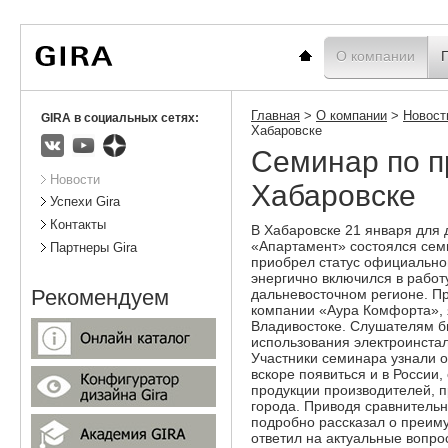
Вы
Новости
Статистика
находитесь
здесь:
Главная
О компании
Главная
>
О компании
>
Новост
GIRA в социальных сетях:
Хабаровске
Cеминар по п
ВКонтакте
Youtube
Яндекс.Дзен
Подразделы
Новости
Хабаровске
Успехи Gira
Контакты
В Хабаровске 21 января для 
«Апартамент» состоялся сем
Партнеры Gira
приобрел статус официальног
энергично включился в работ
Рекомендуем
дальневосточном регионе. Пр
компании «Аура Комфорта»,
Владивостоке. Слушателям б
использования электроинста
Участники семинара узнали о
вскоре появиться и в России,
продукции производителей, 
города. Приводя сравнитель
подробно рассказал о преиму
ответил на актуальные вопро