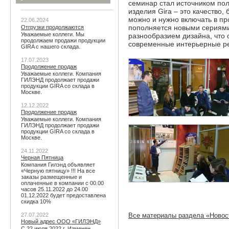
семинар стал источником по
изделия Gira – это качество,
можно и нужно включать в пр
22.06.2024
пополняется новыми сериям
Отгрузки продолжаются
Уважаемые коллеги. Мы
разнообразием дизайна, что о
продолжаем продажи продукции
современные интерьерные р
GIRA с нашего склада.
17.07.2023
Продолжение продаж
Уважаемые коллеги. Компания
ГИЛЭНД продолжает продажи
продукции GIRA со склада в
Москве.
12.12.2022
Продолжение продаж
Уважаемые коллеги. Компания
ГИЛЭНД продолжает продажи
продукции GIRA со склада в
Москве.
24.11.2022
Черная Пятница
Компания Гилэнд объявляет
«Черную пятницу» !!! На все
заказы размещенные и
оплаченные в компании с 00.00
часов 25.11.2022 до 24.00
01.12.2022 будет предоставлена
скидка 10%
27.07.2022
Все материалы раздела «Новос
Новый адрес ООО «ГИЛЭНД»
С 22 июля 2022 г. Изменен