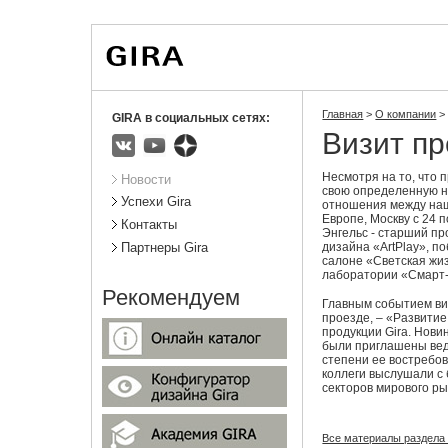
Вы
Новости
Статистика
находитесь
здесь:
Главная
>
О компании
>
GIRA в социальных сетях:
Визит пр
ВКонтакте
Youtube
Яндекс.Дзен
Подразделы
Несмотря на то, что 
Новости
свою определенную н
Успехи Gira
отношения между наш
Европе, Москву с 24 
Контакты
Энгельс - старший пр
дизайна «ArtPlay», п
Партнеры Gira
салоне «Светская жиз
лаборатории «Смарт-
Рекомендуем
Главным событием ви
проезде, – «Развитие
продукции Gira. Нови
были приглашены веду
степени ее востребо
коллеги выслушали с 
секторов мирового ры
Все материалы раздела