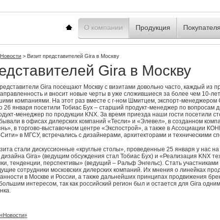
Главная
О компании
Продукция
Покупател
Новости
>
Визит представителей Gira в Москву
едставителей Gira в Москву
представители Gira посещают Москву с визитами довольно часто, каждый из 
аправленность и вносит новые черты в уже сложившиеся за более чем 10-ле
ими компаниями. На этот раз вместе с г-ном Шмитцем, экспорт-менеджером 
по 26 января посетили Тобиас Бух – старший продукт-менеджер по вопросам 
одукт-менеджер по продукции KNX. За время приезда наши гости посетили с
обывали в офисах дилерских компаний «Тесли» и «Элевел», в созданном комп
нь», в торгово-выставочном центре «Экспострой», а также в Ассоциации КОН
Сити» в МГСУ, встречались с дизайнерами, архитекторами и техническими с
зита стали дискуссионные «круглые столы», проведенные 25 января у нас на
 дизайна Gira» (ведущим обсуждения стал Тобиас Бух) и «Реализация KNX те
нки, тенденции, перспективы» (ведущий – Ральф Энгельс). Стать участниками
щие сотрудники московских дилерских компаний. Их мнения о линейках проду
ванности в Москве и России, а также дальнейших принципах продвижения бр
большим интересом, так как российский регион был и остается для Gira одни
нка.
 «Новости»