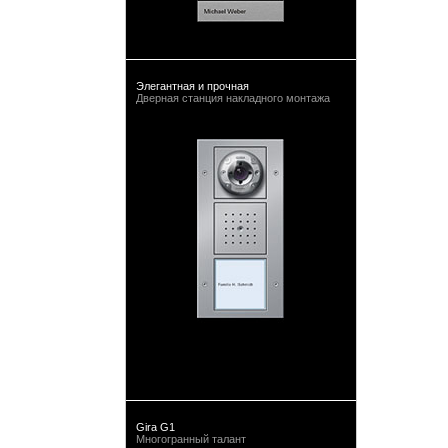
Элегантная и прочная
Дверная станция накладного монтажа
Gira G1
Многогранный талант