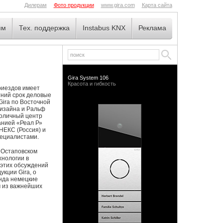
Дилерам
Фото продукции
www.gira.com
Карта сайта
ям
Тех. поддержка
Instabus KNX
Реклама
Gira System 106
Красота и гибкость
приездов имеет
тний срок деловые
Gira по Восточной
дизайна и Ральф
толичный центр
анией «Реал Р»
НЕКС (Россия) и
пециалистами.
 Остаповском
хнологии в
 этих обсуждений
кции Gira, о
енда немецкие
м из важнейших