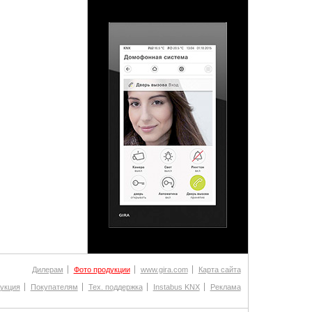
Дилерам
Фото продукции
www.gira.com
Карта сайта
укция
Покупателям
Тех. поддержка
Instabus KNX
Реклама